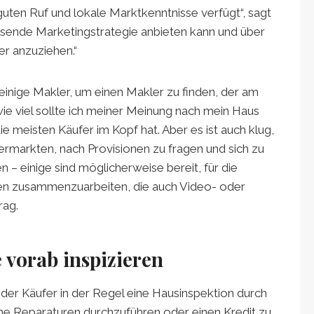
guten Ruf und lokale Marktkenntnisse verfügt“, sagt
ssende Marketingstrategie anbieten kann und über
er anzuziehen.“
einige Makler, um einen Makler zu finden, der am
ie viel sollte ich meiner Meinung nach mein Haus
ie meisten Käufer im Kopf hat. Aber es ist auch klug,
vermarkten, nach Provisionen zu fragen und sich zu
 – einige sind möglicherweise bereit, für die
fen zusammenzuarbeiten, die auch Video- oder
rag.
e vorab inspizieren
 der Käufer in der Regel eine Hausinspektion durch
che Reparaturen durchzuführen oder einen Kredit zu