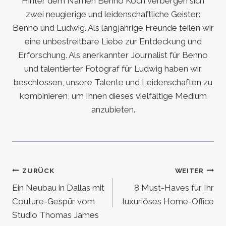
Hinter dem Namen Benno Koch verbergen sich
zwei neugierige und leidenschaftliche Geister:
Benno und Ludwig. Als langjährige Freunde teilen wir
eine unbestreitbare Liebe zur Entdeckung und
Erforschung. Als anerkannter Journalist für Benno
und talentierter Fotograf für Ludwig haben wir
beschlossen, unsere Talente und Leidenschaften zu
kombinieren, um Ihnen dieses vielfältige Medium
anzubieten.
Beitragsnavigation
ZURÜCK
WEITER
Ein Neubau in Dallas mit
8 Must-Haves für Ihr
Couture-Gespür vom
luxuriöses Home-Office
Studio Thomas James