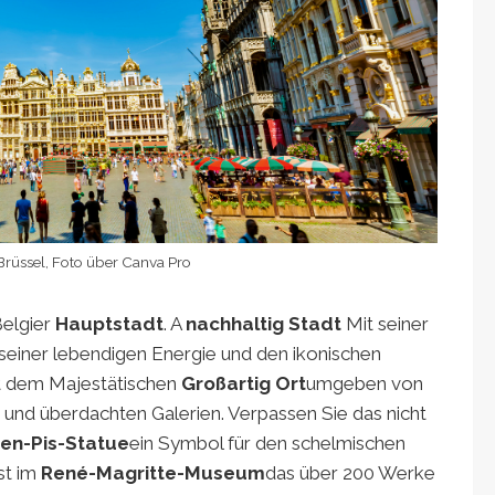
Brüssel, Foto über Canva Pro
Belgier
Hauptstadt
. A
nachhaltig
Stadt
Mit seiner
t seiner lebendigen Energie und den ikonischen
it dem Majestätischen
Großartig
Ort
umgeben von
nd überdachten Galerien. Verpassen Sie das nicht
en-Pis-Statue
ein Symbol für den schelmischen
st im
René-Magritte-Museum
das über 200 Werke