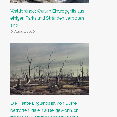
Waldbrände: Warum Einweggrills aus
einigen Parks und Stränden verboten
sind
6. August 2026
Die Hälfte Englands ist von Dürre
betroffen, da ein außergewöhnlich