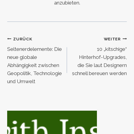
anzubieten.
Beitragsnavigation
ZURÜCK
WEITER
Seltenerdelemente: Die
10 „kitschige“
neue globale
Hinterhof-Upgrades,
Abhängigkeit zwischen
die Sie laut Designern
Geopolitik, Technologie
schnell bereuen werden
und Umwelt