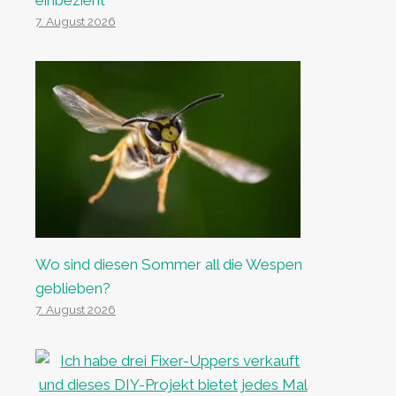
einbezieht
7. August 2026
Wo sind diesen Sommer all die Wespen
geblieben?
7. August 2026