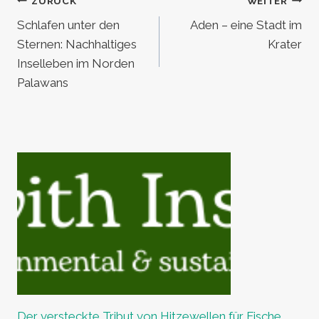
Beitragsnavigation
ZURÜCK
WEITER
Schlafen unter den
Aden – eine Stadt im
Sternen: Nachhaltiges
Krater
Inselleben im Norden
Palawans
Der versteckte Tribut von Hitzewellen für Fische