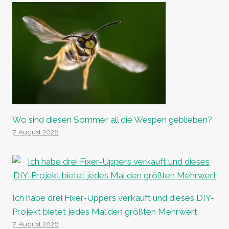
Wo sind diesen Sommer all die Wespen geblieben?
7. August 2026
Ich habe drei Fixer-Uppers verkauft und dieses DIY-
Projekt bietet jedes Mal den größten Mehrwert
7. August 2026