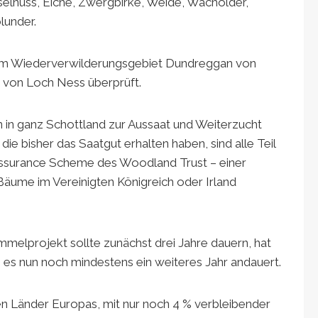
nuss, Eiche, Zwergbirke, Weide, Wacholder,
lunder.
em Wiederverwilderungsgebiet Dundreggan von
e von Loch Ness überprüft.
in ganz Schottland zur Aussaat und Weiterzucht
e bisher das Saatgut erhalten haben, sind alle Teil
ssurance Scheme des Woodland Trust – einer
ass Bäume im Vereinigten Königreich oder Irland
melprojekt sollte zunächst drei Jahre dauern, hat
s es nun noch mindestens ein weiteres Jahr andauert.
en Länder Europas, mit nur noch 4 % verbleibender