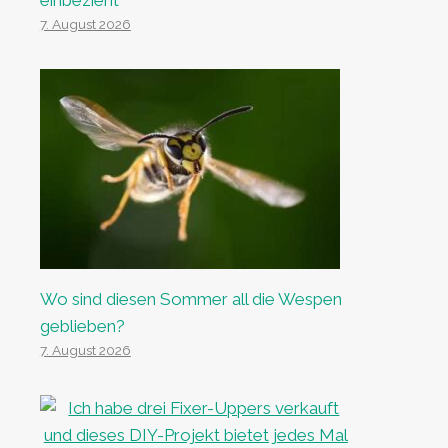
einbezieht
7. August 2026
Wo sind diesen Sommer all die Wespen
geblieben?
7. August 2026