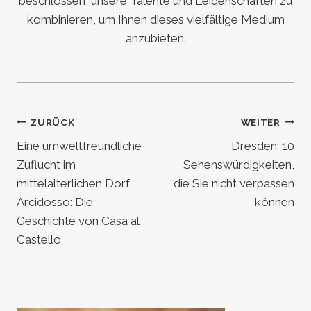
beschlossen, unsere Talente und Leidenschaften zu
kombinieren, um Ihnen dieses vielfältige Medium
anzubieten.
Beitragsnavigation
ZURÜCK
WEITER
Eine umweltfreundliche
Dresden: 10
Zuflucht im
Sehenswürdigkeiten,
mittelalterlichen Dorf
die Sie nicht verpassen
Arcidosso: Die
können
Geschichte von Casa al
Castello