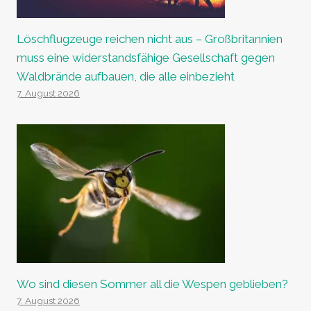
Löschflugzeuge reichen nicht aus – Großbritannien
muss eine widerstandsfähige Gesellschaft gegen
Waldbrände aufbauen, die alle einbezieht
7. August 2026
Wo sind diesen Sommer all die Wespen geblieben?
7. August 2026