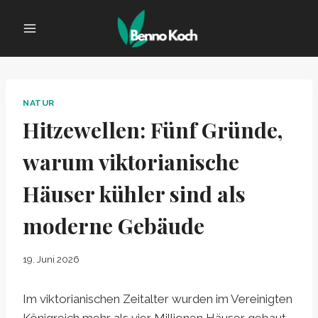
Zum
Inhalt
springen
NATUR
Hitzewellen: Fünf Gründe,
warum viktorianische
Häuser kühler sind als
moderne Gebäude
19. Juni 2026
Im viktorianischen Zeitalter wurden im Vereinigten
Königreich mehr als vier Millionen Häuser gebaut.