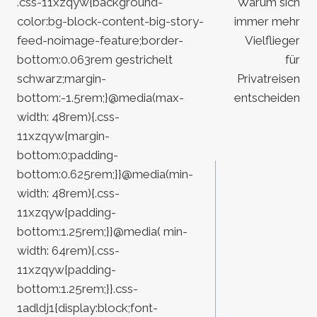
.css-11xzqyw{background-
Warum sich
color:bg-block-content-big-story-
immer mehr
feed-noimage-feature;border-
Vielflieger
bottom:0.063rem gestrichelt
für
schwarz;margin-
Privatreisen
bottom:-1.5rem;}@media(max-
entscheiden
width: 48rem){.css-
11xzqyw{margin-
bottom:0;padding-
bottom:0.625rem;}}@media(min-
width: 48rem){.css-
11xzqyw{padding-
bottom:1.25rem;}}@media( min-
width: 64rem){.css-
11xzqyw{padding-
bottom:1.25rem;}}.css-
1adldj1{display:block;font-