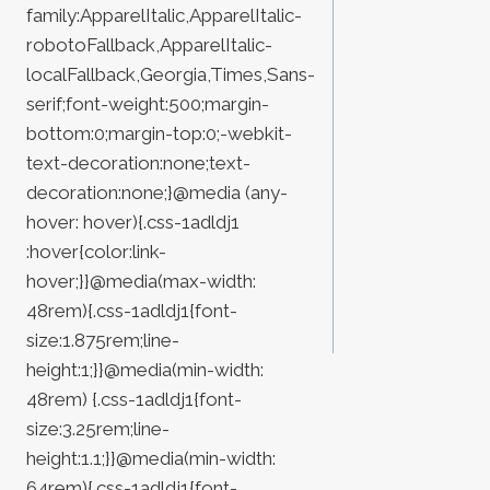
family:ApparelItalic,ApparelItalic-
robotoFallback,ApparelItalic-
localFallback,Georgia,Times,Sans-
serif;font-weight:500;margin-
bottom:0;margin-top:0;-webkit-
text-decoration:none;text-
decoration:none;}@media (any-
hover: hover){.css-1adldj1
:hover{color:link-
hover;}}@media(max-width:
48rem){.css-1adldj1{font-
size:1.875rem;line-
height:1;}}@media(min-width:
48rem) {.css-1adldj1{font-
size:3.25rem;line-
height:1.1;}}@media(min-width:
64rem){.css-1adldj1{font-