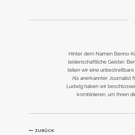
Hinter dem Namen Benno Koc
leidenschaftliche Geister: Be
teilen wir eine unbestreitbar
Als anerkannter Journalist 
Ludwig haben wir beschlossen
kombinieren, um Ihnen di
Beitragsnavigation
ZURÜCK