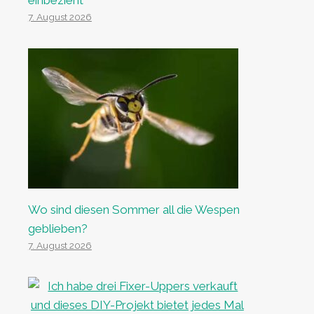
einbezieht
7. August 2026
Wo sind diesen Sommer all die Wespen
geblieben?
7. August 2026