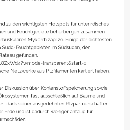
nd zu den wichtigsten Hotspots für unterirdisches
annen und Feuchtgebiete beherbergen zusammen
uskulären Mykorrhizapilze. Einige der dichtesten
n Sudd-Feuchtgebieten im Südsudan, den
Plateau gefunden.
L8ZxWd4?wmode=transparent&start=0
ische Netzwerke aus Pilzfilamenten kartiert haben.
 der Diskussion über Kohlenstoffspeicherung sowie
 Ökosystemen fast ausschließlich auf Bäume und
ert dank seiner ausgedehnten Pilzpartnerschaften
r Erde und ist dadurch weniger anfällig für
urmschäden.