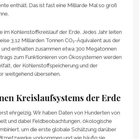
nte enthält. Das ist fast eine Milliarde Mal so groß
nne.
 im Kohlenstoffkreislauf der Erde. Jedes Jahr leiten
ise 3,12 Milliarden Tonnen CO₂-Äquivalent aus der
en und enthalten zusammen etwa 300 Megatonnen
eitrags zum Funktionieren von Ökosystemen werden
lfalt, der Kohlenstoffspeicherung und der
or weitgehend übersehen.
nen Kreislaufsystems der Erde
erst ehrgeizig. Wir haben Daten von Hunderten von
elt und dabei Feldbeobachtungen, ökologische
biniert, um die erste globale Schätzung darüber
-Pilznetzwerke vorkommen und wie häufig sie