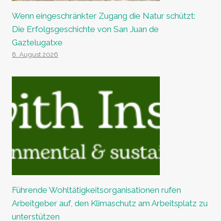
Wenn eingeschränkter Zugang die Natur schützt:
Die Erfolgsgeschichte von San Juan de
Gaztelugatxe
8. August 2026
Führende Wohltätigkeitsorganisationen rufen
Arbeitgeber auf, den Klimaschutz am Arbeitsplatz zu
unterstützen