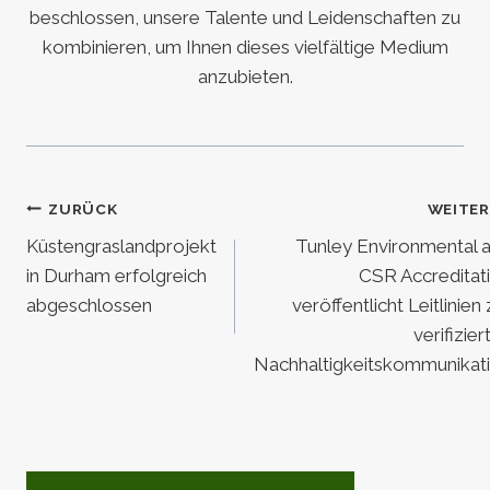
beschlossen, unsere Talente und Leidenschaften zu
kombinieren, um Ihnen dieses vielfältige Medium
anzubieten.
Beitragsnavigation
ZURÜCK
WEITER
Küstengraslandprojekt
Tunley Environmental 
in Durham erfolgreich
CSR Accreditat
abgeschlossen
veröffentlicht Leitlinien 
verifizier
Nachhaltigkeitskommunikat