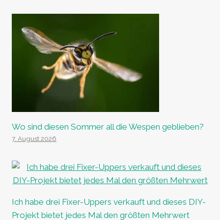
Wo sind diesen Sommer all die Wespen geblieben?
7. August 2026
Ich habe drei Fixer-Uppers verkauft und dieses DIY-
Projekt bietet jedes Mal den größten Mehrwert