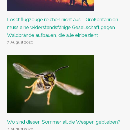
Löschflugzeuge reichen nicht aus – Großbritannien
muss eine widerstandsfähige Gesellschaft gegen
Waldbrände aufbauen, die alle einbezieht
7. August 2026
Wo sind diesen Sommer all die Wespen geblieben?
7. August 2026