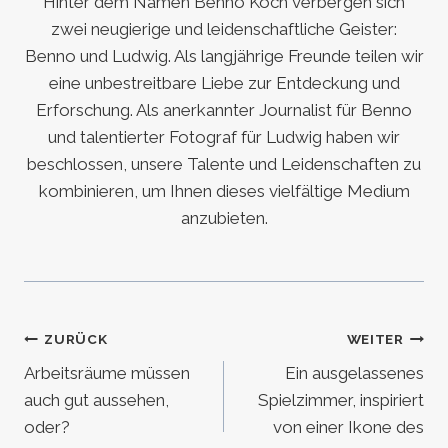
Hinter dem Namen Benno Koch verbergen sich
zwei neugierige und leidenschaftliche Geister:
Benno und Ludwig. Als langjährige Freunde teilen wir
eine unbestreitbare Liebe zur Entdeckung und
Erforschung. Als anerkannter Journalist für Benno
und talentierter Fotograf für Ludwig haben wir
beschlossen, unsere Talente und Leidenschaften zu
kombinieren, um Ihnen dieses vielfältige Medium
anzubieten.
Beitragsnavigation
ZURÜCK
WEITER
Arbeitsräume müssen
Ein ausgelassenes
auch gut aussehen,
Spielzimmer, inspiriert
oder?
von einer Ikone des