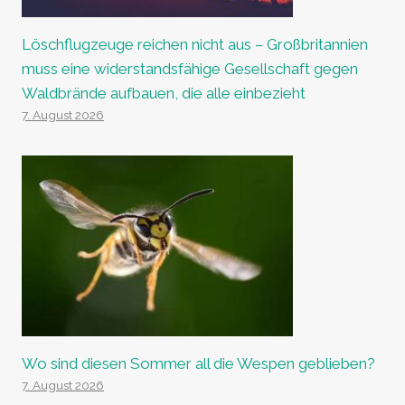
Löschflugzeuge reichen nicht aus – Großbritannien
muss eine widerstandsfähige Gesellschaft gegen
Waldbrände aufbauen, die alle einbezieht
7. August 2026
Wo sind diesen Sommer all die Wespen geblieben?
7. August 2026