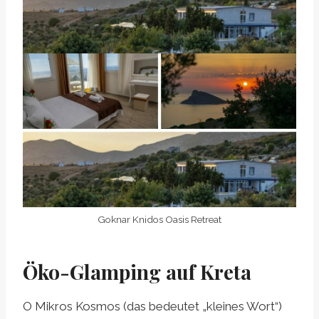
Goknar Knidos Oasis Retreat
Öko-Glamping auf Kreta
O Mikros Kosmos (das bedeutet „kleines Wort“)