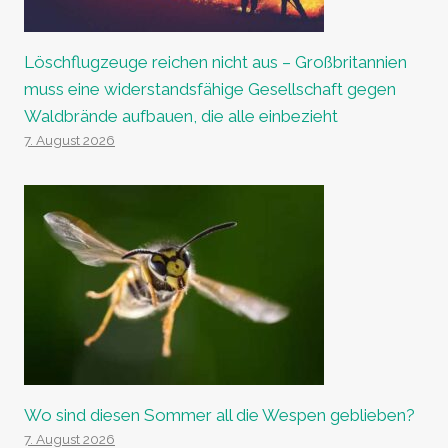
Löschflugzeuge reichen nicht aus – Großbritannien
muss eine widerstandsfähige Gesellschaft gegen
Waldbrände aufbauen, die alle einbezieht
7. August 2026
Wo sind diesen Sommer all die Wespen geblieben?
7. August 2026