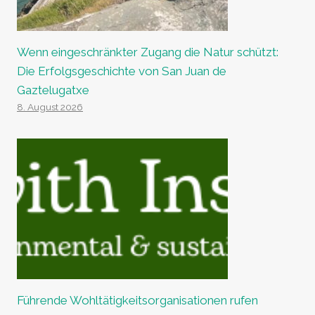
Wenn eingeschränkter Zugang die Natur schützt:
Die Erfolgsgeschichte von San Juan de
Gaztelugatxe
8. August 2026
Führende Wohltätigkeitsorganisationen rufen