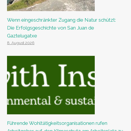
Wenn eingeschränkter Zugang die Natur schützt:
Die Erfolgsgeschichte von San Juan de
Gaztelugatxe
8. August 2026
Führende Wohltätigkeitsorganisationen rufen