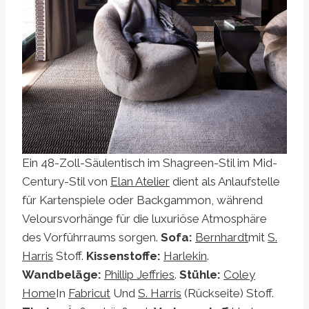
Ein 48-Zoll-Säulentisch im Shagreen-Stil im Mid-
Century-Stil von
Elan Atelier
dient als Anlaufstelle
für Kartenspiele oder Backgammon, während
Veloursvorhänge für die luxuriöse Atmosphäre
des Vorführraums sorgen.
Sofa:
Bernhardt
mit
S.
Harris
Stoff.
Kissenstoffe:
Harlekin
.
Wandbeläge:
Phillip Jeffries
.
Stühle:
Coley
Home
In
Fabricut
Und
S. Harris
(Rückseite) Stoff.