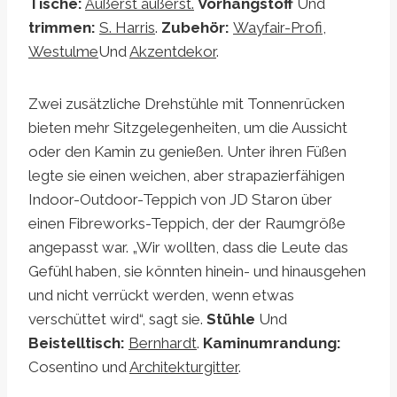
Tische:
Äußerst äußerst.
Vorhangstoff
Und
trimmen:
S. Harris
.
Zubehör:
Wayfair-Profi
,
Westulme
Und
Akzentdekor
.
Zwei zusätzliche Drehstühle mit Tonnenrücken
bieten mehr Sitzgelegenheiten, um die Aussicht
oder den Kamin zu genießen. Unter ihren Füßen
legte sie einen weichen, aber strapazierfähigen
Indoor-Outdoor-Teppich von JD Staron über
einen Fibreworks-Teppich, der der Raumgröße
angepasst war. „Wir wollten, dass die Leute das
Gefühl haben, sie könnten hinein- und hinausgehen
und nicht verrückt werden, wenn etwas
verschüttet wird“, sagt sie.
Stühle
Und
Beistelltisch:
Bernhardt
.
Kaminumrandung:
Cosentino und
Architekturgitter
.