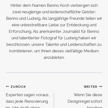
Hinter dem Namen Benno Koch verbergen sich
zwei neugierige und leidenschaftliche Geister:
Benno und Ludwig. Als langjährige Freunde teilen wir
eine unbestreitbare Liebe zur Entdeckung und
Erforschung. Als anerkannter Journalist für Benno
und talentierter Fotograf für Ludwig haben wir
beschlossen, unsere Talente und Leidenschaften zu
kombinieren, um Ihnen dieses vielfältige Medium
anzubieten.
Beitragsnavigation
ZURÜCK
WEITER
Experten sagen voraus,
Wenn Sie diese
dass jede Renovierung
Designregel sofort
im Jahr 2026 einen
brechen