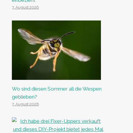
einbezieht
7. August 2026
Wo sind diesen Sommer all die Wespen
geblieben?
7. August 2026