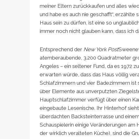
meiner Eltern zurückkaufen und alles wi
und habe es auch nie geschafft“, erzählte 
Haus sein zu dürfen, ist eine so unglaubli
immer noch nicht glauben kann, dass ich d
Entsprechend der
New York Post
Sweeney 
atemberaubende, 3.200 Quadratmeter gr
Angeles – ein seltener Fund, da es 1972 
erwarten würde, dass das Haus völlig veralt
Schlafzimmern und vier Badezimmern ist s
über Elemente aus unverputzten Ziegels
Hauptschlafzimmer verfügt über einen Ka
eingebaute Lesenische. Ihr Hinterhof sieh
überdachten Backsteinterrasse und einem Gr
Schauspielerin einige Veränderungen am
der wirklich veralteten Küche), sind die 