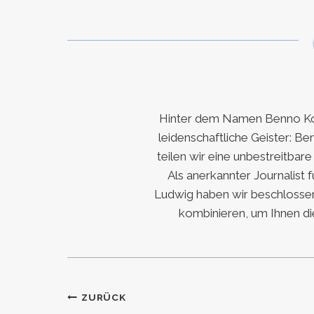
Hinter dem Namen Benno Koc
leidenschaftliche Geister: Be
teilen wir eine unbestreitbar
Als anerkannter Journalist 
Ludwig haben wir beschlossen
kombinieren, um Ihnen di
Beitragsnavigation
ZURÜCK