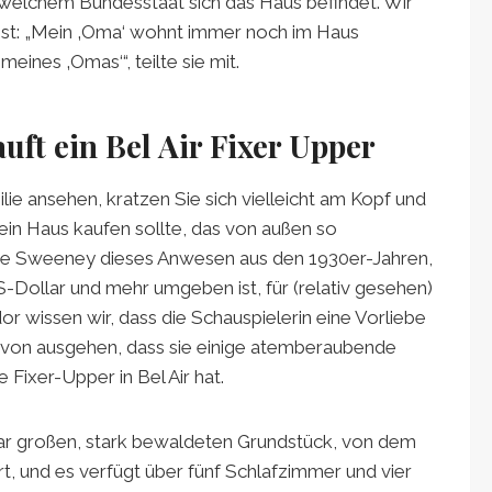
 welchem ​​Bundesstaat sich das Haus befindet. Wir
st: „Mein ‚Oma‘ wohnt immer noch im Haus
meines ‚Omas‘“, teilte sie mit.
ft ein Bel Air Fixer Upper
ie ansehen, kratzen Sie sich vielleicht am Kopf und
ein Haus kaufen sollte, das von außen so
fte Sweeney dieses Anwesen aus den 1930er-Jahren,
S-Dollar und mehr umgeben ist, für (relativ gesehen)
or wissen wir, dass die Schauspielerin eine Vorliebe
davon ausgehen, dass sie einige atemberaubende
Fixer-Upper in Bel Air hat.
tar großen, stark bewaldeten Grundstück, von dem
, und es verfügt über fünf Schlafzimmer und vier