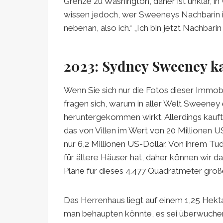
Grenze zu Washington, daher ist unklar, in
wissen jedoch, wer Sweeneys Nachbarin i
nebenan, also ich.“ „Ich bin jetzt Nachbarin 
2023: Sydney Sweeney kau
Wenn Sie sich nur die Fotos dieser Immobil
fragen sich, warum in aller Welt Sweeney 
heruntergekommen wirkt. Allerdings kau
das von Villen im Wert von 20 Millionen U
nur 6,2 Millionen US-Dollar. Von ihrem Tud
für ältere Häuser hat, daher können wir 
Pläne für dieses 4.477 Quadratmeter große 
Das Herrenhaus liegt auf einem 1,25 Hek
man behaupten könnte, es sei überwuchert