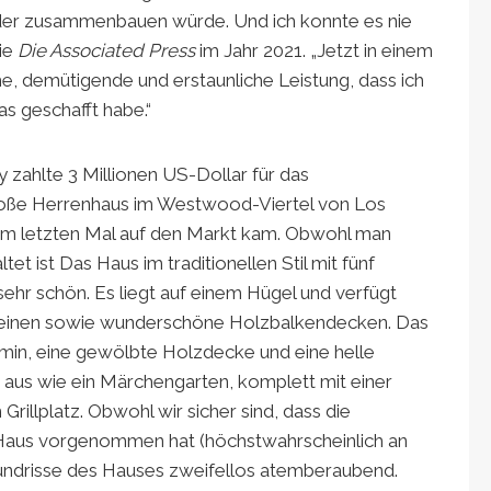
eder zusammenbauen würde. Und ich konnte es nie
sie
Die Associated Press
im Jahr 2021. „Jetzt in einem
che, demütigende und erstaunliche Leistung, dass ich
as geschafft habe.“
zahlte 3 Millionen US-Dollar für das
oße Herrenhaus im Westwood-Viertel von Los
zum letzten Mal auf den Markt kam. Obwohl man
et ist Das Haus im traditionellen Stil mit fünf
ehr schön. Es liegt auf einem Hügel und verfügt
teinen sowie wunderschöne Holzbalkendecken. Das
min, eine gewölbte Holzdecke und eine helle
t aus wie ein Märchengarten, komplett mit einer
illplatz. Obwohl wir sicher sind, dass die
 Haus vorgenommen hat (höchstwahrscheinlich an
Grundrisse des Hauses zweifellos atemberaubend.