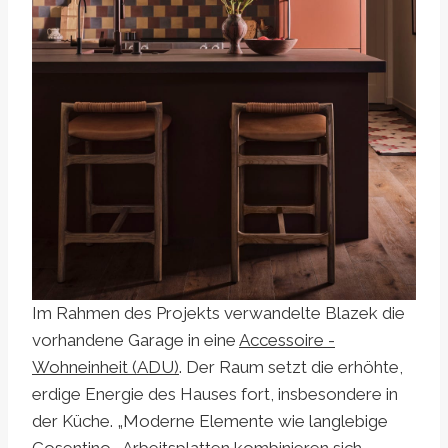
Im Rahmen des Projekts verwandelte Blazek die
vorhandene Garage in eine
Accessoire -
Wohneinheit (ADU)
. Der Raum setzt die erhöhte,
erdige Energie des Hauses fort, insbesondere in
der Küche. „Moderne Elemente wie langlebige