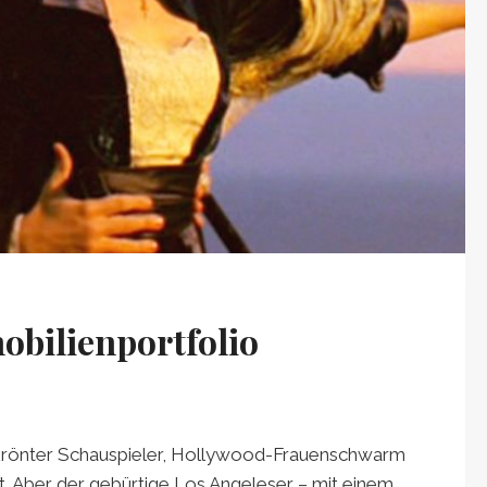
bilienportfolio
gekrönter Schauspieler, Hollywood-Frauenschwarm
 Aber der gebürtige Los Angeleser – mit einem