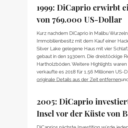
1999: DiCaprio erwirbt e
von 769.000 US-Dollar
Kurz nachdem DiCaprio in Malibu Wurzeln 
Immobilienbesitz mit dem Kauf einer Hacie
Silver Lake gelegene Haus mit vier Schl
gebaut in den 1930ern. Die dreistöckige R
Hartholzböden. Weitere Highlights waren
verkaufte es 2018 für 1,56 Millionen US-Do
originale Details aus der Zeit entfernen
und
2005: DiCaprio investiert
Insel vor der Küste von B
DiCaprios nächste Investition würde jeden