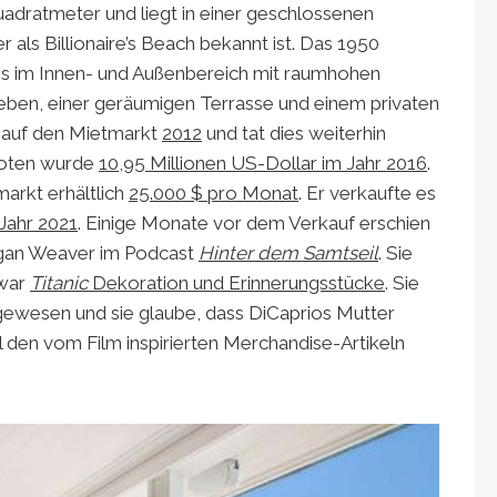
adratmeter und liegt in einer geschlossenen
als Billionaire’s Beach bekannt ist. Das 1950
ns im Innen- und Außenbereich mit raumhohen
geben, einer geräumigen Terrasse und einem privaten
1 auf den Mietmarkt
2012
und tat dies weiterhin
boten wurde
10,95 Millionen US-Dollar im Jahr 2016
.
arkt erhältlich
25.000 $ pro Monat
. Er verkaufte es
 Jahr 2021
. Einige Monate vor dem Verkauf erschien
egan Weaver im Podcast
Hinter dem Samtseil
. Sie
 war
Titanic
Dekoration und Erinnerungsstücke
. Sie
 gewesen und sie glaube, dass DiCaprios Mutter
l den vom Film inspirierten Merchandise-Artikeln