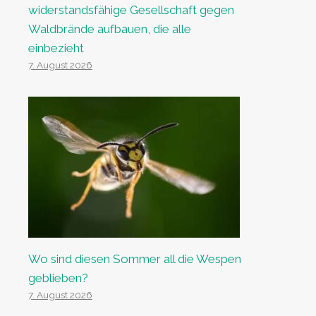
widerstandsfähige Gesellschaft gegen
Waldbrände aufbauen, die alle
einbezieht
7. August 2026
Wo sind diesen Sommer all die Wespen
geblieben?
7. August 2026