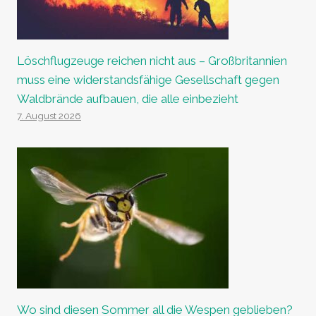
Löschflugzeuge reichen nicht aus – Großbritannien
muss eine widerstandsfähige Gesellschaft gegen
Waldbrände aufbauen, die alle einbezieht
7. August 2026
Wo sind diesen Sommer all die Wespen geblieben?