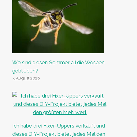
Wo sind diesen Sommer all die Wespen
geblieben?
7. August 2026
Ich habe drei Fixer-Uppers verkauft und
dieses DIY-Projekt bietet jedes Mal den