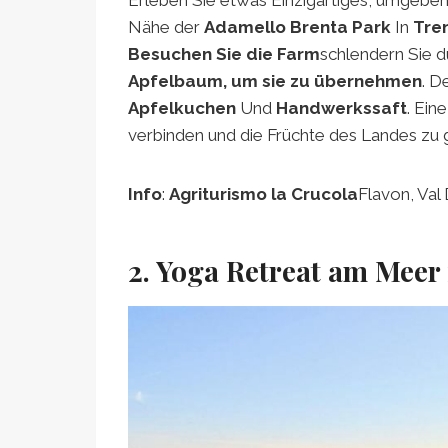
Erleben Sie etwas Einzigartiges, umgeben
Nähe der
Adamello Brenta Park
In
Tre
Besuchen Sie die Farm
schlendern Sie 
Apfelbaum, um sie zu übernehmen
. D
Apfelkuchen
Und
Handwerkssaft
. Ein
verbinden und die Früchte des Landes zu 
Info
:
Agriturismo la Crucola
Flavon, Val
2. Yoga Retreat am Meer 