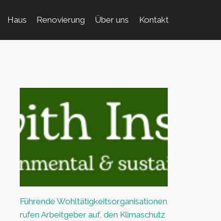
Haus
Renovierung
Über uns
Kontakt
Führende Wohltätigkeitsorganisationen
rufen Arbeitgeber auf, den Klimaschutz