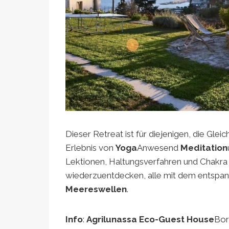
Dieser Retreat ist für diejenigen, die Gle
Erlebnis von
Yoga
Anwesend
Meditation
Lektionen, Haltungsverfahren und Chakra 
wiederzuentdecken, alle mit dem entspa
Meereswellen
.
Info
:
Agrilunassa Eco-Guest House
Bor