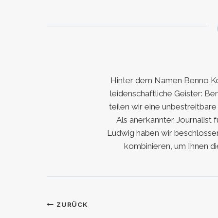
Hinter dem Namen Benno Koc
leidenschaftliche Geister: Be
teilen wir eine unbestreitbar
Als anerkannter Journalist 
Ludwig haben wir beschlossen
kombinieren, um Ihnen di
Beitragsnavigation
ZURÜCK