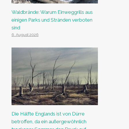
Waldbrände: Warum Einweggrills aus
einigen Parks und Stränden verboten
sind
6. August 2026
Die Hälfte Englands ist von Dürre
betroffen, da ein außergewöhnlich