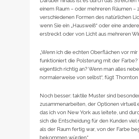
Darüber hinaus ist es durch das Streichen
einem Raum – oder mehreren Räumen – zu v
verschiedenen Formen des natürlichen Lich
wenn Sie ein „Hausweiß“ oder eine ander
erstreckt oder von Licht aus mehreren Win
„Wenn ich die echten Oberflächen vor mir
funktioniert die Polsterung mit der Farbe
eigentlich richtig an? Wenn man alles neb
normalerweise von selbst“, fügt Thornton 
Noch besser: taktile Muster sind besonder
zusammenarbeiten, der Optionen virtuell em
das ich von New York aus leitete, und du
sich die Entscheidung für den Kunden viel re
als der Raum fertig war, von der Farbe be
bekommen würden.“