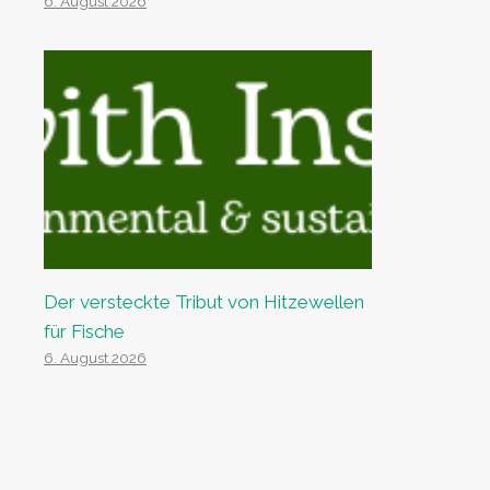
6. August 2026
Der versteckte Tribut von Hitzewellen
für Fische
6. August 2026