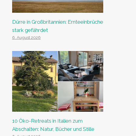
Dürre in Großbritannien: Ernteeinbrüche
stark gefährdet
6. August 2026
10 Öko-Retreats in Italien zum
Abschalten: Natur, Bücher und Stille