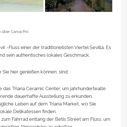
o über Canva Pro
 -Fluss einer der traditionellsten Viertel Sevilla. Es
und sein authentisches lokales Geschmack.
e Sie hier genießen können, sind:
e das Triana Ceramic Center, um jahrhundertealte
ierende dauerhafte Ausstellung zu erkunden.
tägliche Leben auf dem Triana Market, wo Sie
lokale Delikatessen finden.
e zum Fahrrad entlang der Betis Street am Fluss, um
nzigartige Atmosphäre zu erhalten.