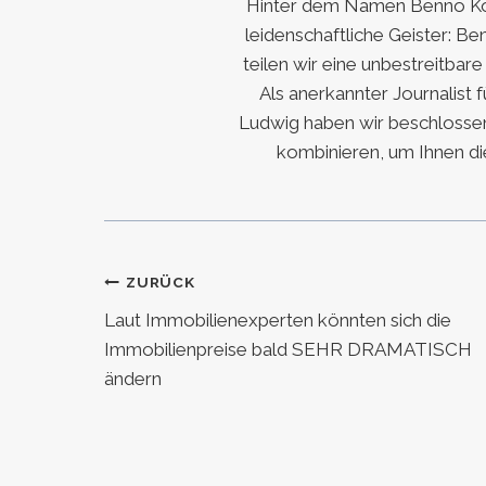
Hinter dem Namen Benno Koc
leidenschaftliche Geister: Be
teilen wir eine unbestreitbar
Als anerkannter Journalist 
Ludwig haben wir beschlossen
kombinieren, um Ihnen di
Beitragsnavigation
ZURÜCK
Laut Immobilienexperten könnten sich die
Immobilienpreise bald SEHR DRAMATISCH
ändern