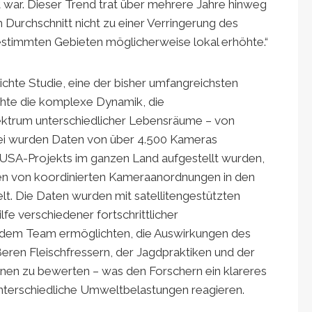
t war. Dieser Trend trat über mehrere Jahre hinweg
m Durchschnitt nicht zu einer Verringerung des
bestimmten Gebieten möglicherweise lokal erhöhte.“
lichte Studie, eine der bisher umfangreichsten
chte die komplexe Dynamik, die
ektrum unterschiedlicher Lebensräume – von
abei wurden Daten von über 4.500 Kameras
USA-Projekts im ganzen Land aufgestellt wurden,
ten von koordinierten Kameraanordnungen in den
t. Die Daten wurden mit satellitengestützten
e verschiedener fortschrittlicher
s dem Team ermöglichten, die Auswirkungen des
ren Fleischfressern, der Jagdpraktiken und der
nen zu bewerten – was den Forschern ein klareres
unterschiedliche Umweltbelastungen reagieren.