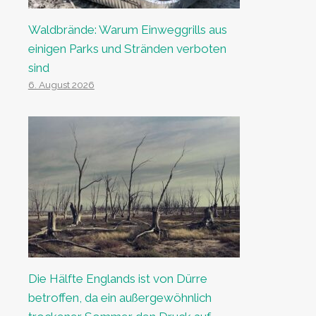
Waldbrände: Warum Einweggrills aus
einigen Parks und Stränden verboten
sind
6. August 2026
Die Hälfte Englands ist von Dürre
betroffen, da ein außergewöhnlich