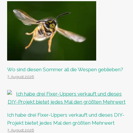
Wo sind diesen Sommer all die Wespen geblieben?
7. August 2026
Ich habe drei Fixer-Uppers verkauft und dieses DIY-
Projekt bietet jedes Mal den größten Mehrwert
7. August 2026