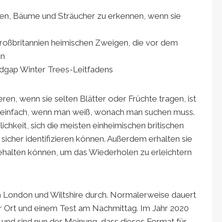
uen, Bäume und Sträucher zu erkennen, wenn sie
 Großbritannien heimischen Zweigen, die vor dem
en
dgap Winter Trees-Leitfadens
en, wenn sie selten Blätter oder Früchte tragen, ist
 einfach, wenn man weiß, wonach man suchen muss.
chkeit, sich die meisten einheimischen britischen
 sicher identifizieren können. Außerdem erhalten sie
behalten können, um das Wiederholen zu erleichtern
in London und Wiltshire durch. Normalerweise dauert
r Ort und einem Test am Nachmittag. Im Jahr 2020
 und sind nun der Meinung, dass dieses Format für