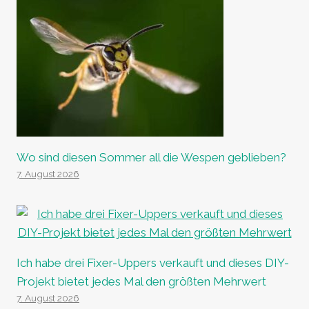
Wo sind diesen Sommer all die Wespen geblieben?
7. August 2026
Ich habe drei Fixer-Uppers verkauft und dieses DIY-
Projekt bietet jedes Mal den größten Mehrwert
7. August 2026