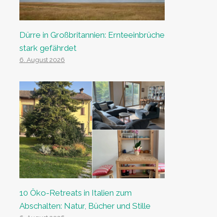
Dürre in Großbritannien: Ernteeinbrüche
stark gefährdet
6. August 2026
10 Öko-Retreats in Italien zum
Abschalten: Natur, Bücher und Stille