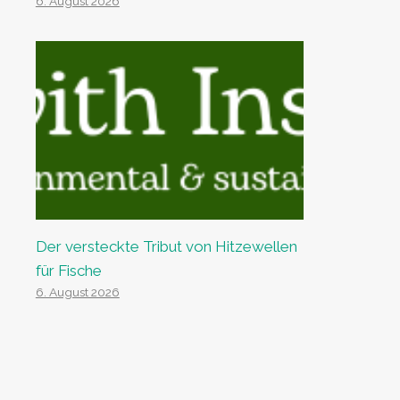
6. August 2026
Der versteckte Tribut von Hitzewellen
für Fische
6. August 2026