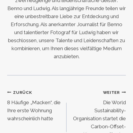
zwei neugierige und leidenschaftliche Geister:
Benno und Ludwig. Als langjährige Freunde teilen wir
eine unbestreitbare Liebe zur Entdeckung und
Erforschung. Als anerkannter Journalist für Benno
und talentierter Fotograf für Ludwig haben wir
beschlossen, unsere Talente und Leidenschaften zu
kombinieren, um Ihnen dieses vielfältige Medium
anzubieten.
Beitragsnavigation
ZURÜCK
WEITER
8 Häufige „Macken“, die
Die World
Ihre erste Wohnung
Sustainability-
wahrscheinlich hatte
Organisation startet die
Carbon-Offset-