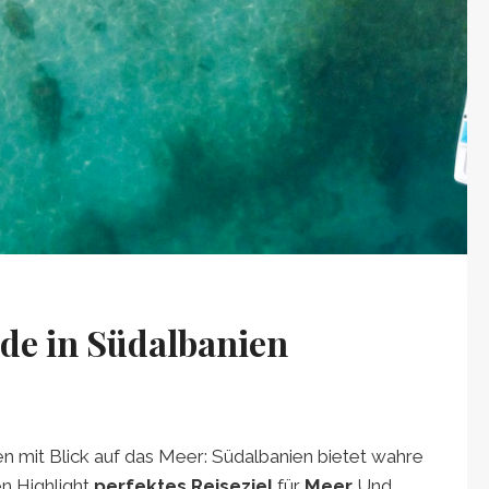
nde in Südalbanien
n mit Blick auf das Meer: Südalbanien bietet wahre
n Highlight
perfektes Reiseziel
für
Meer
Und