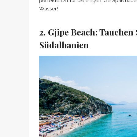
perfekte Ort für diejenigen, die Spaß hab
Wasser!
2. Gjipe Beach: Tauchen S
Südalbanien