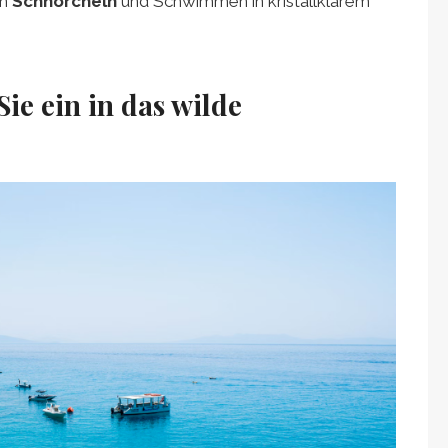
en
Schnorcheln
und Schwimmen in kristallklarem
ie ein in das wilde