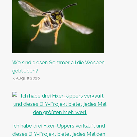
Wo sind diesen Sommer all die Wespen
geblieben?
7. August 2026
Ich habe drei Fixer-Uppers verkauft und
dieses DIY-Projekt bietet jedes Mal den