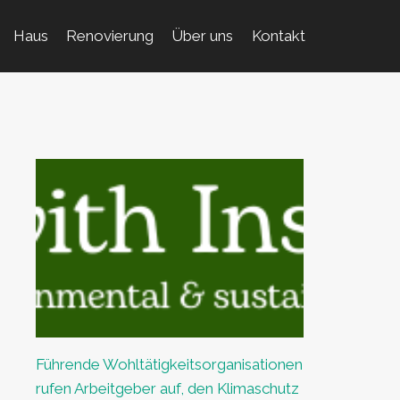
Haus
Renovierung
Über uns
Kontakt
Führende Wohltätigkeitsorganisationen
rufen Arbeitgeber auf, den Klimaschutz