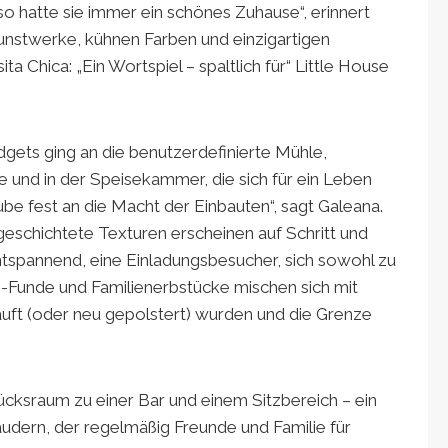
o hatte sie immer ein schönes Zuhause“, erinnert
 Kunstwerke, kühnen Farben und einzigartigen
 Chica: „Ein Wortspiel – spaltlich für“ Little House
gets ging an die benutzerdefinierte Mühle,
che und in der Speisekammer, die sich für ein Leben
ube fest an die Macht der Einbauten“, sagt Galeana.
geschichtete Texturen erscheinen auf Schritt und
entspannend, eine Einladungsbesucher, sich sowohl zu
 -Funde und Familienerbstücke mischen sich mit
auft (oder neu gepolstert) wurden und die Grenze
ücksraum zu einer Bar und einem Sitzbereich – ein
audern, der regelmäßig Freunde und Familie für