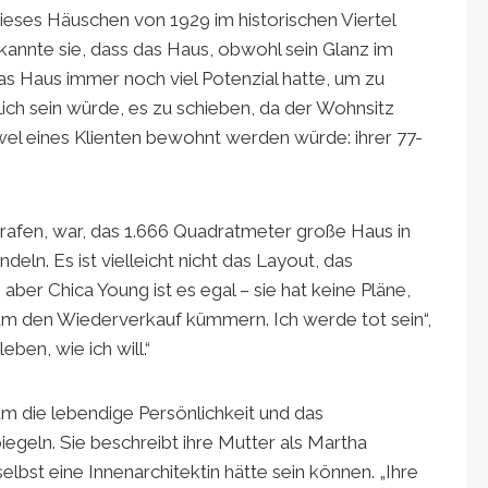
ieses Häuschen von 1929 im historischen Viertel
kannte sie, dass das Haus, obwohl sein Glanz im
das Haus immer noch viel Potenzial hatte, um zu
lich sein würde, es zu schieben, da der Wohnsitz
el eines Klienten bewohnt werden würde: ihrer 77-
trafen, war, das 1.666 Quadratmeter große Haus in
eln. Es ist vielleicht nicht das Layout, das
aber Chica Young ist es egal – sie hat keine Pläne,
 um den Wiederverkauf kümmern. Ich werde tot sein“,
leben, wie ich will.“
m die lebendige Persönlichkeit und das
egeln. Sie beschreibt ihre Mutter als Martha
lbst eine Innenarchitektin hätte sein können. „Ihre