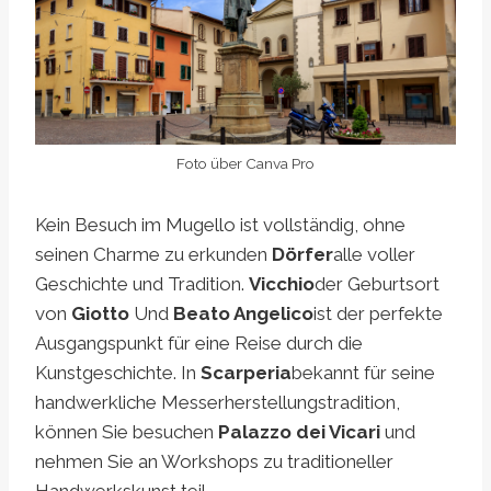
Foto über Canva Pro
Kein Besuch im Mugello ist vollständig, ohne
seinen Charme zu erkunden
Dörfer
alle voller
Geschichte und Tradition.
Vicchio
der Geburtsort
von
Giotto
Und
Beato Angelico
ist der perfekte
Ausgangspunkt für eine Reise durch die
Kunstgeschichte. In
Scarperia
bekannt für seine
handwerkliche Messerherstellungstradition,
können Sie besuchen
Palazzo dei Vicari
und
nehmen Sie an Workshops zu traditioneller
Handwerkskunst teil.