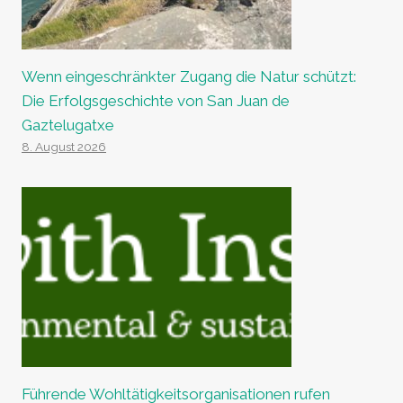
Wenn eingeschränkter Zugang die Natur schützt:
Die Erfolgsgeschichte von San Juan de
Gaztelugatxe
8. August 2026
Führende Wohltätigkeitsorganisationen rufen