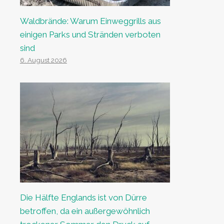
Waldbrände: Warum Einweggrills aus
einigen Parks und Stränden verboten
sind
6. August 2026
Die Hälfte Englands ist von Dürre
betroffen, da ein außergewöhnlich