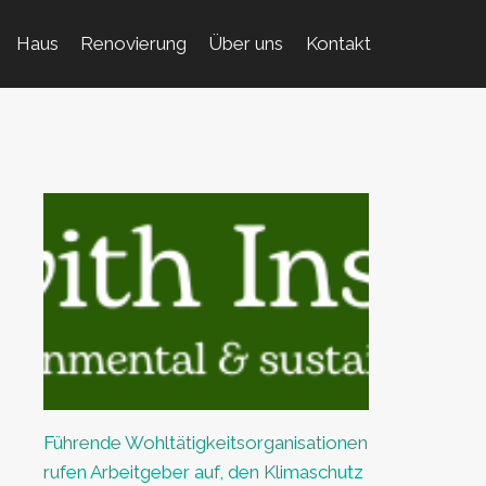
Haus
Renovierung
Über uns
Kontakt
Führende Wohltätigkeitsorganisationen
rufen Arbeitgeber auf, den Klimaschutz