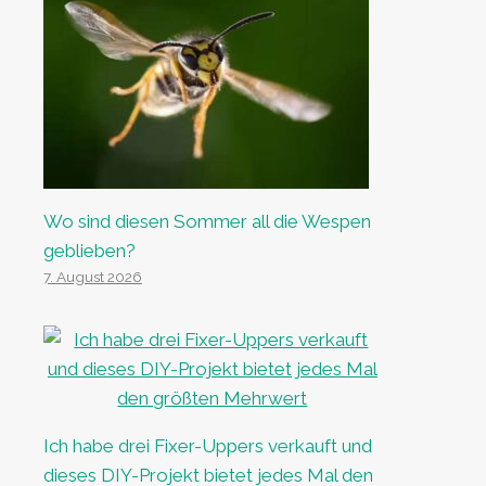
Wo sind diesen Sommer all die Wespen
geblieben?
7. August 2026
Ich habe drei Fixer-Uppers verkauft und
dieses DIY-Projekt bietet jedes Mal den