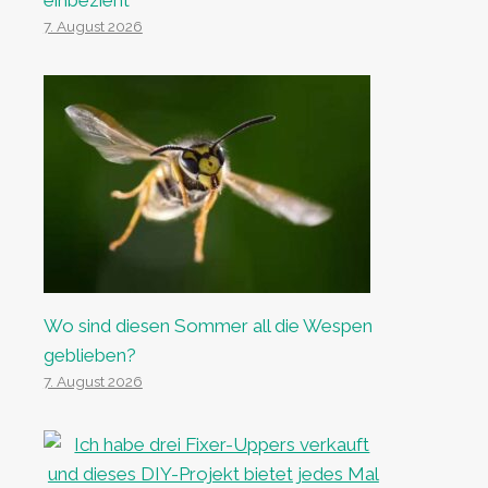
einbezieht
7. August 2026
Wo sind diesen Sommer all die Wespen
geblieben?
7. August 2026