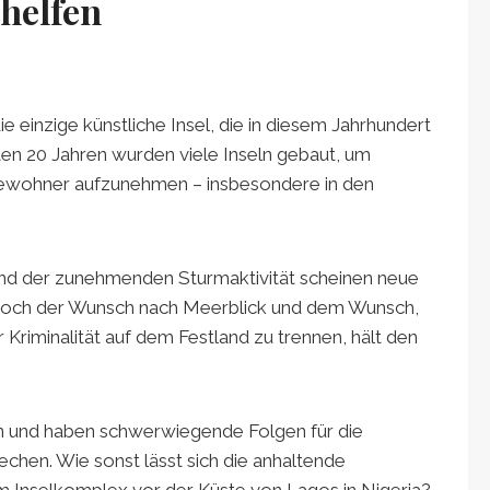
 helfen
e einzige künstliche Insel, die in diesem Jahrhundert
ten 20 Jahren wurden viele Inseln gebaut, um
Bewohner aufzunehmen – insbesondere in den
und der zunehmenden Sturmaktivität scheinen neue
. Doch der Wunsch nach Meerblick und dem Wunsch,
riminalität auf dem Festland zu trennen, hält den
n und haben schwerwiegende Folgen für die
chen. Wie sonst lässt sich die anhaltende
em Inselkomplex vor der Küste von Lagos in Nigeria?