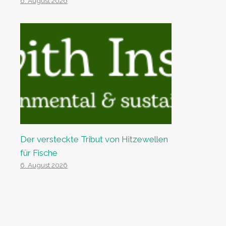
6. August 2026
Der versteckte Tribut von Hitzewellen
für Fische
6. August 2026