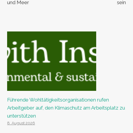
und Meer
sein
Führende Wohltätigkeitsorganisationen rufen
Arbeitgeber auf, den Klimaschutz am Arbeitsplatz zu
unterstützen
8. August 2026