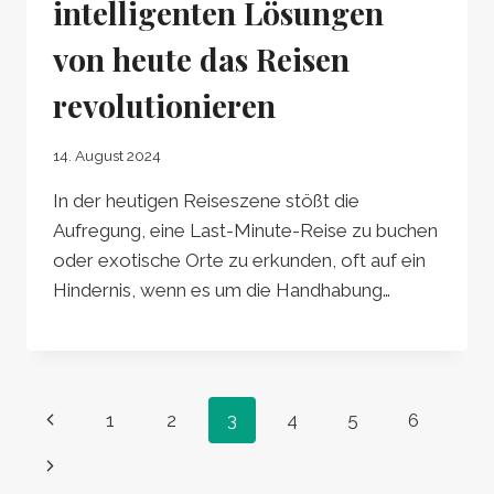
intelligenten Lösungen
von heute das Reisen
revolutionieren
14. August 2024
In der heutigen Reiseszene stößt die
Aufregung, eine Last-Minute-Reise zu buchen
oder exotische Orte zu erkunden, oft auf ein
Hindernis, wenn es um die Handhabung…
Seitennavigation
Vorherige
1
2
3
4
5
6
Seite
Nächste